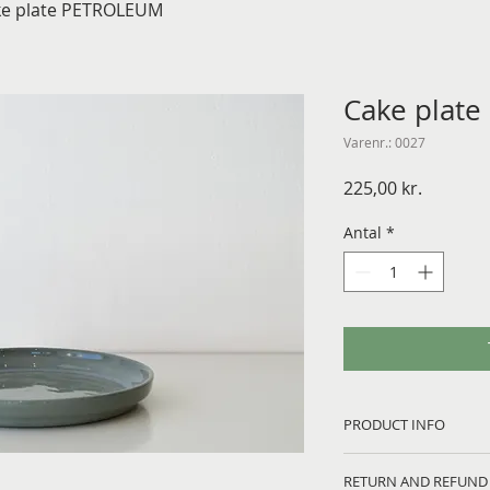
ke plate PETROLEUM
Cake plat
Varenr.: 0027
Pris
225,00 kr.
Antal
*
PRODUCT INFO
Hand-casted cake pl
RETURN AND REFUND
glazed in the inside