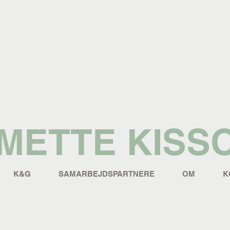
METTE KISS
K&G
SAMARBEJDSPARTNERE
OM
K