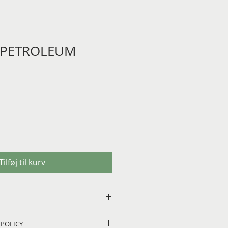
e PETROLEUM
Tilføj til kurv
ate in high quality porcelain 
 POLICY