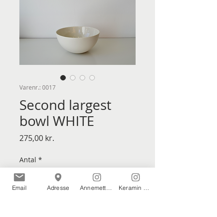
Varenr.: 0017
Second largest
bowl WHITE
Pris
275,00 kr.
Antal
*
Email
Adresse
Annemette Kissow
Keramin & Glasværkstedet
Tilføj til kurv